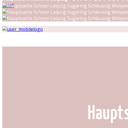
Scroll
Haupts