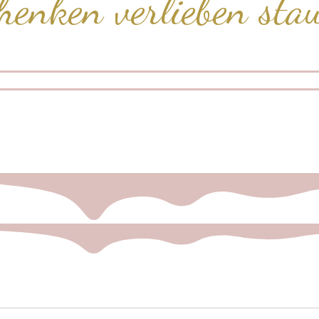
henken
verlieben
sta